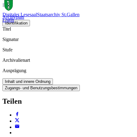
Buch
Digitaler Lesesaal
Staatsarchiv St.Gallen
Archivplan
Login
Identifikation
Titel
Signatur
Stufe
Archivalienart
Ausprägung
Inhalt und innere Ordnung
Zugangs- und Benutzungsbestimmungen
Teilen