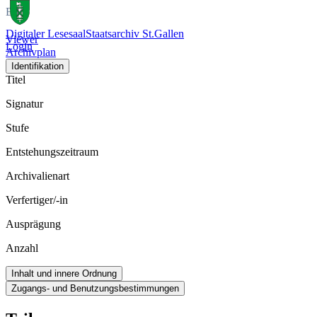
Bild
Digitaler Lesesaal
Staatsarchiv St.Gallen
Viewer
Login
Archivplan
Identifikation
Titel
Signatur
Stufe
Entstehungszeitraum
Archivalienart
Verfertiger/-in
Ausprägung
Anzahl
Inhalt und innere Ordnung
Zugangs- und Benutzungsbestimmungen