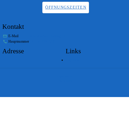
ÖFFNUNGSZEITEN
Kontakt
E-Mail
info.staatsarchiv@sg.ch
Hauptnummer
+41 58 229 32 05
Adresse
Links
Lageplan
Impressum
Disclaimer