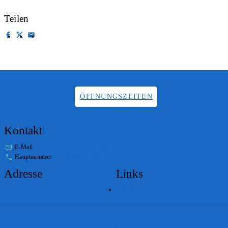
Teilen
ÖFFNUNGSZEITEN
Kontakt
E-Mail
info.staatsarchiv@sg.ch
Hauptnummer
+41 58 229 32 05
Adresse
Links
Lageplan
Impressum
Disclaimer