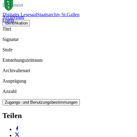
Dokument
Digitaler Lesesaal
Staatsarchiv St.Gallen
Archivplan
Login
Identifikation
Titel
Signatur
Stufe
Entstehungszeitraum
Archivalienart
Ausprägung
Anzahl
Zugangs- und Benutzungsbestimmungen
Teilen