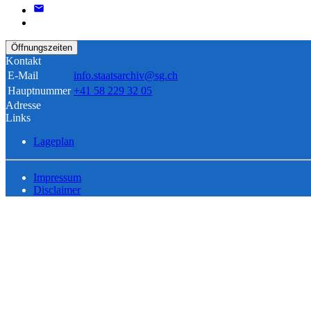
Öffnungszeiten
Kontakt
E-Mail
info.staatsarchiv@sg.ch
Hauptnummer
+41 58 229 32 05
Adresse
Links
Lageplan
Impressum
Disclaimer