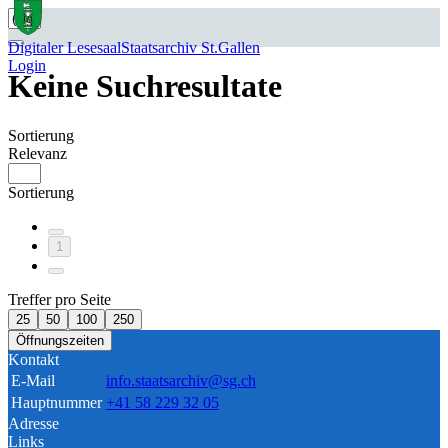
Digitaler Lesesaal
Staatsarchiv St.Gallen
Login
Keine Suchresultate
Sortierung
Relevanz
Sortierung
1
Treffer pro Seite
25
50
100
250
Öffnungszeiten
Kontakt
E-Mail
info.staatsarchiv@sg.ch
Hauptnummer
+41 58 229 32 05
Adresse
Links