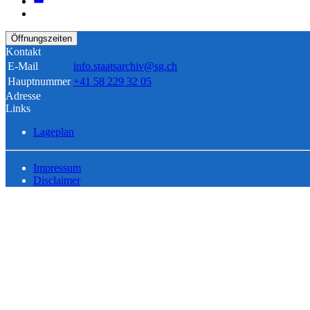
Öffnungszeiten
Kontakt
E-Mail
info.staatsarchiv@sg.ch
Hauptnummer
+41 58 229 32 05
Adresse
Links
Lageplan
Impressum
Disclaimer