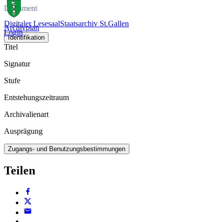
Dokument
Digitaler Lesesaal
Staatsarchiv St.Gallen
Archivplan
Login
Identifikation
Titel
Signatur
Stufe
Entstehungszeitraum
Archivalienart
Ausprägung
Zugangs- und Benutzungsbestimmungen
Teilen