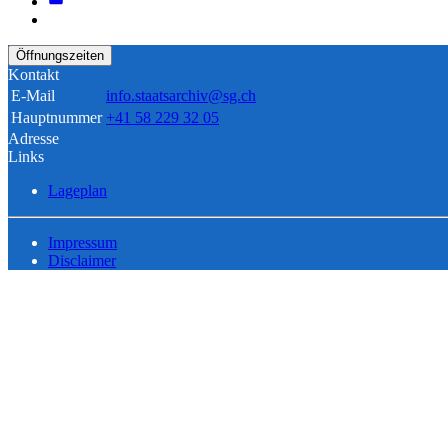
Öffnungszeiten
Kontakt
E-Mail
info.staatsarchiv@sg.ch
Hauptnummer
+41 58 229 32 05
Adresse
Links
Lageplan
Impressum
Disclaimer