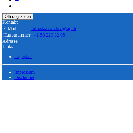
Öffnungszeiten
Kontakt
E-Mail
info.staatsarchiv@sg.ch
Hauptnummer
+41 58 229 32 05
Adresse
Links
Lageplan
Impressum
Disclaimer