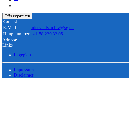
Öffnungszeiten
Kontakt
E-Mail
info.staatsarchiv@sg.ch
Hauptnummer
+41 58 229 32 05
Adresse
Links
Lageplan
Impressum
Disclaimer