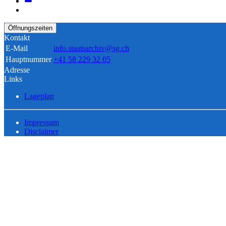
Öffnungszeiten
Kontakt
E-Mail
info.staatsarchiv@sg.ch
Hauptnummer
+41 58 229 32 05
Adresse
Links
Lageplan
Impressum
Disclaimer