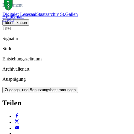
Dokument
Digitaler Lesesaal
Staatsarchiv St.Gallen
Archivplan
Login
Identifikation
Titel
Signatur
Stufe
Entstehungszeitraum
Archivalienart
Ausprägung
Zugangs- und Benutzungsbestimmungen
Teilen