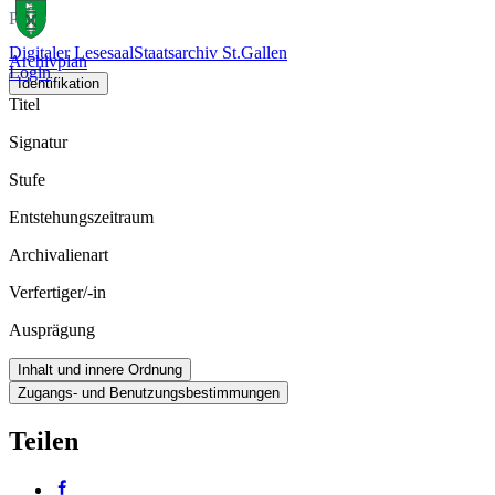
Plan
Digitaler Lesesaal
Staatsarchiv St.Gallen
Archivplan
Login
Identifikation
Titel
Signatur
Stufe
Entstehungszeitraum
Archivalienart
Verfertiger/-in
Ausprägung
Inhalt und innere Ordnung
Zugangs- und Benutzungsbestimmungen
Teilen