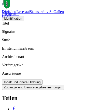
Plan
Digitaler Lesesaal
Staatsarchiv St.Gallen
Archivplan
Login
Identifikation
Titel
Signatur
Stufe
Entstehungszeitraum
Archivalienart
Verfertiger/-in
Ausprägung
Inhalt und innere Ordnung
Zugangs- und Benutzungsbestimmungen
Teilen