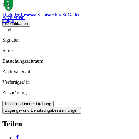
Plan
Digitaler Lesesaal
Staatsarchiv St.Gallen
Archivplan
Login
Identifikation
Titel
Signatur
Stufe
Entstehungszeitraum
Archivalienart
Verfertiger/-in
Ausprägung
Inhalt und innere Ordnung
Zugangs- und Benutzungsbestimmungen
Teilen