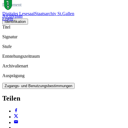
Dokument
Digitaler Lesesaal
Staatsarchiv St.Gallen
Archivplan
Login
Identifikation
Titel
Signatur
Stufe
Entstehungszeitraum
Archivalienart
Ausprägung
Zugangs- und Benutzungsbestimmungen
Teilen