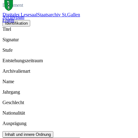
Dokument
Digitaler Lesesaal
Staatsarchiv St.Gallen
Archivplan
Login
Identifikation
Titel
Signatur
Stufe
Entstehungszeitraum
Archivalienart
Name
Jahrgang
Geschlecht
Nationalität
Ausprägung
Inhalt und innere Ordnung