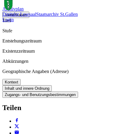
Archivplan
Digitaler Lesesaal
Staatsarchiv St.Gallen
Identifikation
Login
Titel
Stufe
Entstehungszeitraum
Existenzzeitraum
Abkürzungen
Geographische Angaben (Adresse)
Kontext
Inhalt und innere Ordnung
Zugangs- und Benutzungsbestimmungen
Teilen