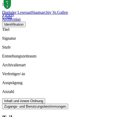
Bild
Digitaler Lesesaal
Staatsarchiv St.Gallen
Viewer
Login
Archivplan
Identifikation
Titel
Signatur
Stufe
Entstehungszeitraum
Archivalienart
Verfertiger/-in
Ausprägung
Anzahl
Inhalt und innere Ordnung
Zugangs- und Benutzungsbestimmungen