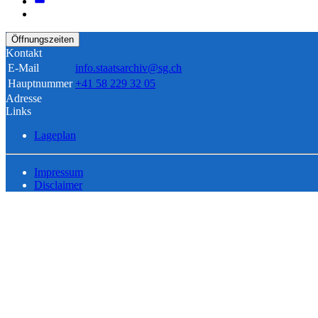
Öffnungszeiten
Kontakt
E-Mail
info.staatsarchiv@sg.ch
Hauptnummer
+41 58 229 32 05
Adresse
Links
Lageplan
Impressum
Disclaimer