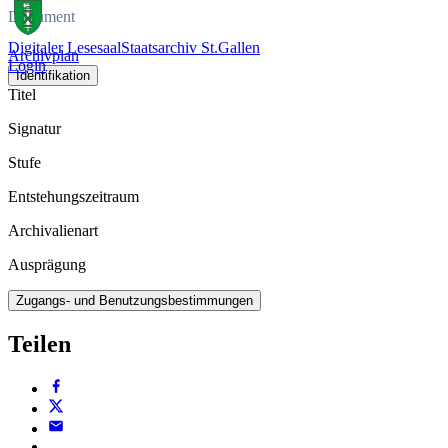
Dokument
Digitaler Lesesaal
Staatsarchiv St.Gallen
Archivplan
Login
Identifikation
Titel
Signatur
Stufe
Entstehungszeitraum
Archivalienart
Ausprägung
Zugangs- und Benutzungsbestimmungen
Teilen