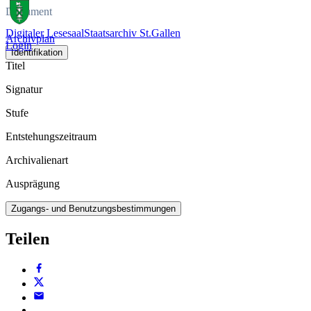
Dokument
Digitaler Lesesaal
Staatsarchiv St.Gallen
Archivplan
Login
Identifikation
Titel
Signatur
Stufe
Entstehungszeitraum
Archivalienart
Ausprägung
Zugangs- und Benutzungsbestimmungen
Teilen