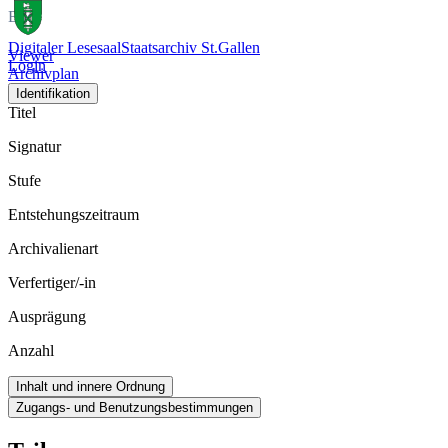
Bild
Digitaler Lesesaal
Staatsarchiv St.Gallen
Viewer
Login
Archivplan
Identifikation
Titel
Signatur
Stufe
Entstehungszeitraum
Archivalienart
Verfertiger/-in
Ausprägung
Anzahl
Inhalt und innere Ordnung
Zugangs- und Benutzungsbestimmungen