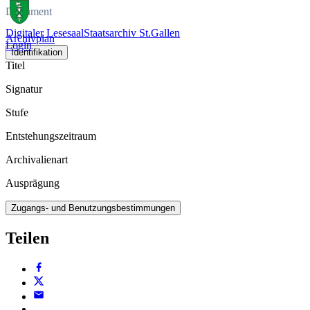
Dokument
Digitaler Lesesaal
Staatsarchiv St.Gallen
Archivplan
Login
Identifikation
Titel
Signatur
Stufe
Entstehungszeitraum
Archivalienart
Ausprägung
Zugangs- und Benutzungsbestimmungen
Teilen