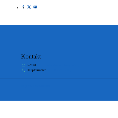
Kontakt
E-Mail
info.staatsarchiv@sg.ch
Hauptnummer
+41 58 229 32 05
Impressum
Disclaimer