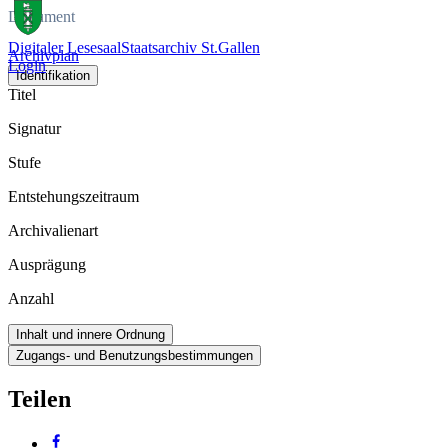
Dokument
Digitaler Lesesaal
Staatsarchiv St.Gallen
Archivplan
Login
Identifikation
Titel
Signatur
Stufe
Entstehungszeitraum
Archivalienart
Ausprägung
Anzahl
Inhalt und innere Ordnung
Zugangs- und Benutzungsbestimmungen
Teilen