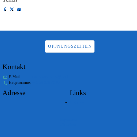
ÖFFNUNGSZEITEN
Kontakt
E-Mail
info.staatsarchiv@sg.ch
Hauptnummer
+41 58 229 32 05
Adresse
Links
Lageplan
Impressum
Disclaimer