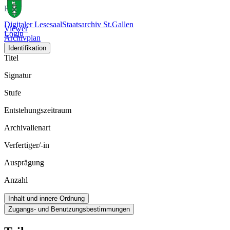
Bild
Digitaler Lesesaal
Staatsarchiv St.Gallen
Viewer
Login
Archivplan
Identifikation
Titel
Signatur
Stufe
Entstehungszeitraum
Archivalienart
Verfertiger/-in
Ausprägung
Anzahl
Inhalt und innere Ordnung
Zugangs- und Benutzungsbestimmungen