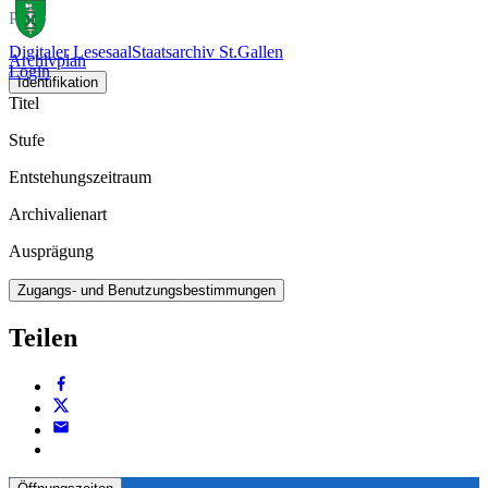
Plan
Digitaler Lesesaal
Staatsarchiv St.Gallen
Archivplan
Login
Identifikation
Titel
Stufe
Entstehungszeitraum
Archivalienart
Ausprägung
Zugangs- und Benutzungsbestimmungen
Teilen