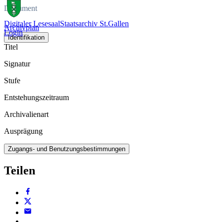
Dokument
Digitaler Lesesaal
Staatsarchiv St.Gallen
Archivplan
Login
Identifikation
Titel
Signatur
Stufe
Entstehungszeitraum
Archivalienart
Ausprägung
Zugangs- und Benutzungsbestimmungen
Teilen