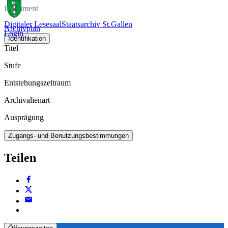
Dokument
Digitaler Lesesaal
Staatsarchiv St.Gallen
Archivplan
Login
Identifikation
Titel
Stufe
Entstehungszeitraum
Archivalienart
Ausprägung
Zugangs- und Benutzungsbestimmungen
Teilen