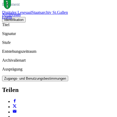
Dokument
Digitaler Lesesaal
Staatsarchiv St.Gallen
Archivplan
Login
Identifikation
Titel
Signatur
Stufe
Entstehungszeitraum
Archivalienart
Ausprägung
Zugangs- und Benutzungsbestimmungen
Teilen