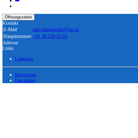
Öffnungszeiten
Kontakt
E-Mail
info.staatsarchiv@sg.ch
Hauptnummer
+41 58 229 32 05
Adresse
Links
Lageplan
Impressum
Disclaimer