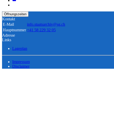
Öffnungszeiten
Kontakt
E-Mail
info.staatsarchiv@sg.ch
Hauptnummer
+41 58 229 32 05
Adresse
Links
Lageplan
Impressum
Disclaimer