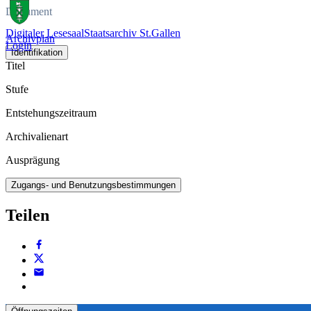
Dokument
Digitaler Lesesaal
Staatsarchiv St.Gallen
Archivplan
Login
Identifikation
Titel
Stufe
Entstehungszeitraum
Archivalienart
Ausprägung
Zugangs- und Benutzungsbestimmungen
Teilen