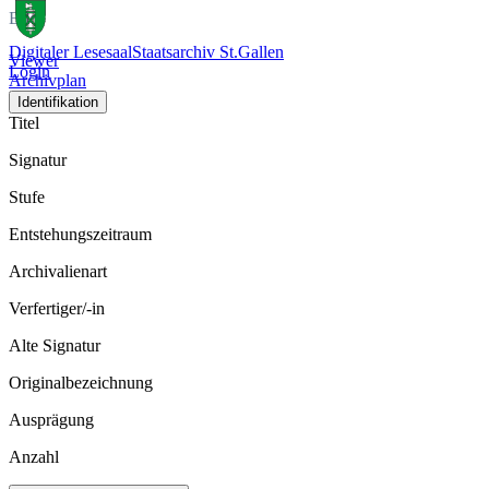
Bild
Digitaler Lesesaal
Staatsarchiv St.Gallen
Viewer
Login
Archivplan
Identifikation
Titel
Signatur
Stufe
Entstehungszeitraum
Archivalienart
Verfertiger/-in
Alte Signatur
Originalbezeichnung
Ausprägung
Anzahl