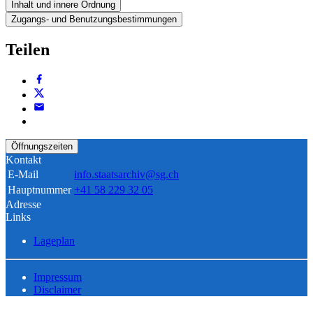
Inhalt und innere Ordnung
Zugangs- und Benutzungsbestimmungen
Teilen
Öffnungszeiten
Kontakt
E-Mail
info.staatsarchiv@sg.ch
Hauptnummer
+41 58 229 32 05
Adresse
Links
Lageplan
Impressum
Disclaimer