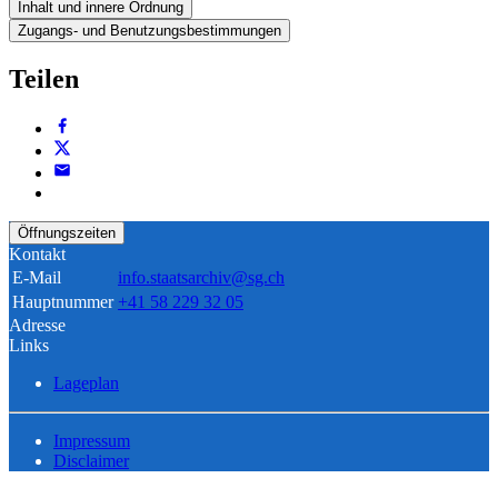
Inhalt und innere Ordnung
Zugangs- und Benutzungsbestimmungen
Teilen
Öffnungszeiten
Kontakt
E-Mail
info.staatsarchiv@sg.ch
Hauptnummer
+41 58 229 32 05
Adresse
Links
Lageplan
Impressum
Disclaimer