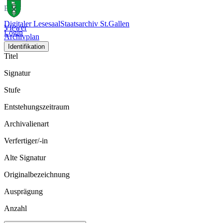
Bild
Digitaler Lesesaal
Staatsarchiv St.Gallen
Viewer
Login
Archivplan
Identifikation
Titel
Signatur
Stufe
Entstehungszeitraum
Archivalienart
Verfertiger/-in
Alte Signatur
Originalbezeichnung
Ausprägung
Anzahl