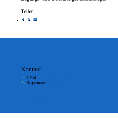
Teilen
Kontakt
E-Mail
info.staatsarchiv@sg.ch
Hauptnummer
+41 58 229 32 05
Impressum
Disclaimer