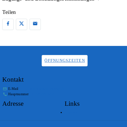
Teilen
ÖFFNUNGSZEITEN
Kontakt
E-Mail
info.staatsarchiv@sg.ch
Hauptnummer
+41 58 229 32 05
Adresse
Links
Lageplan