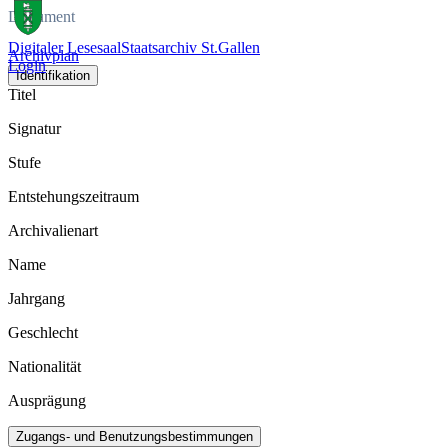
Dokument
Digitaler Lesesaal
Staatsarchiv St.Gallen
Archivplan
Login
Identifikation
Titel
Signatur
Stufe
Entstehungszeitraum
Archivalienart
Name
Jahrgang
Geschlecht
Nationalität
Ausprägung
Zugangs- und Benutzungsbestimmungen