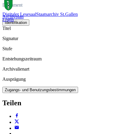
Dokument
Digitaler Lesesaal
Staatsarchiv St.Gallen
Archivplan
Login
Identifikation
Titel
Signatur
Stufe
Entstehungszeitraum
Archivalienart
Ausprägung
Zugangs- und Benutzungsbestimmungen
Teilen