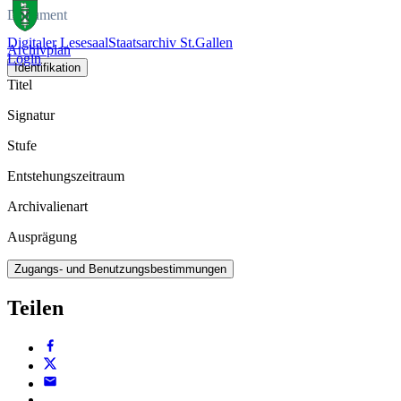
Dokument
Digitaler Lesesaal
Staatsarchiv St.Gallen
Archivplan
Login
Identifikation
Titel
Signatur
Stufe
Entstehungszeitraum
Archivalienart
Ausprägung
Zugangs- und Benutzungsbestimmungen
Teilen