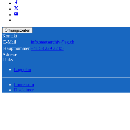
Öffnungszeiten
Kontakt
E-Mail
info.staatsarchiv@sg.ch
Hauptnummer
+41 58 229 32 05
Adresse
Links
Lageplan
Impressum
Disclaimer