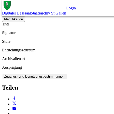
Dokument
Login
Digitaler Lesesaal
Staatsarchiv St.Gallen
Archivplan
Identifikation
Titel
Signatur
Stufe
Entstehungszeitraum
Archivalienart
Ausprägung
Zugangs- und Benutzungsbestimmungen
Teilen