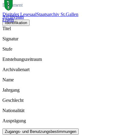
Dokument
Digitaler Lesesaal
Staatsarchiv St.Gallen
Archivplan
Login
Identifikation
Titel
Signatur
Stufe
Entstehungszeitraum
Archivalienart
Name
Jahrgang
Geschlecht
Nationalität
Ausprägung
Zugangs- und Benutzungsbestimmungen