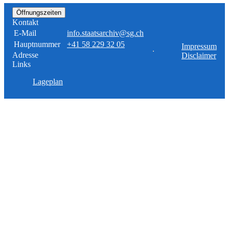
Öffnungszeiten
Kontakt
E-Mail
info.staatsarchiv@sg.ch
Hauptnummer
+41 58 229 32 05
Impressum
Adresse
Disclaimer
Links
Lageplan