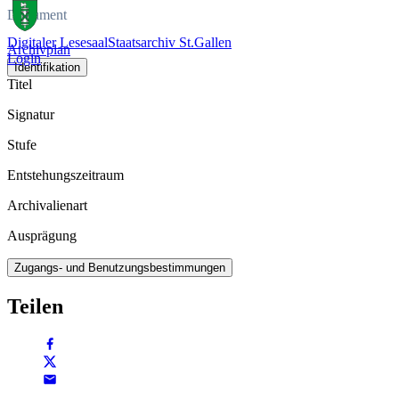
Dokument
Digitaler Lesesaal
Staatsarchiv St.Gallen
Archivplan
Login
Identifikation
Titel
Signatur
Stufe
Entstehungszeitraum
Archivalienart
Ausprägung
Zugangs- und Benutzungsbestimmungen
Teilen