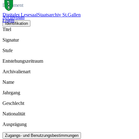
Dokument
Digitaler Lesesaal
Staatsarchiv St.Gallen
Archivplan
Login
Identifikation
Titel
Signatur
Stufe
Entstehungszeitraum
Archivalienart
Name
Jahrgang
Geschlecht
Nationalität
Ausprägung
Zugangs- und Benutzungsbestimmungen