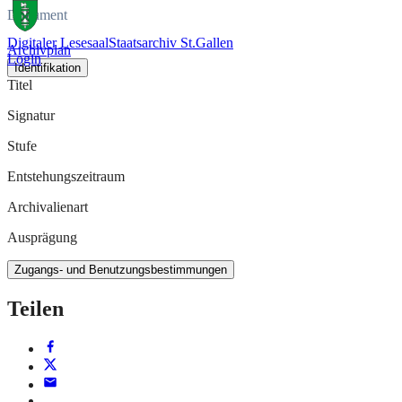
Dokument
Digitaler Lesesaal
Staatsarchiv St.Gallen
Archivplan
Login
Identifikation
Titel
Signatur
Stufe
Entstehungszeitraum
Archivalienart
Ausprägung
Zugangs- und Benutzungsbestimmungen
Teilen