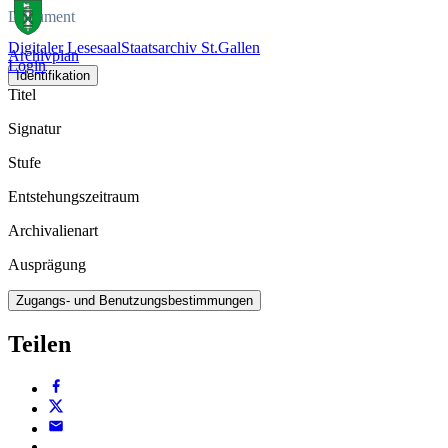
Dokument
Digitaler Lesesaal
Staatsarchiv St.Gallen
Archivplan
Login
Identifikation
Titel
Signatur
Stufe
Entstehungszeitraum
Archivalienart
Ausprägung
Zugangs- und Benutzungsbestimmungen
Teilen